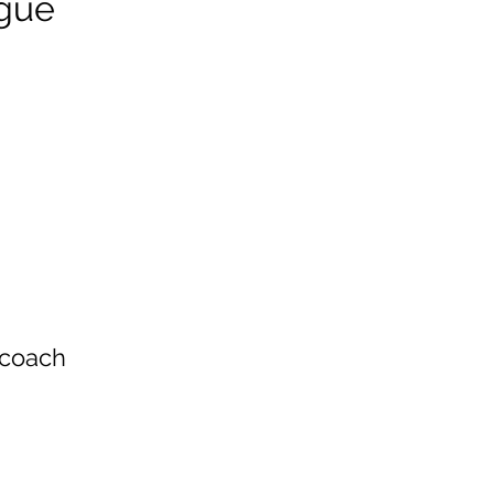
ngue
 coach